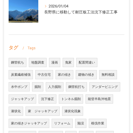
2026/01/04
長野県に移動して耐圧板工法沈下修正工事
タグ
Tags
鋼管杭ち
地盤調査
漫画
曳家
配置間違い
炭素繊維補強
中古住宅
家の傾き
建物の傾き
無料相談
水中ポンプ
掘削
人力掘削
鋼管杭打ち
アンダーピニング
ジャッキアップ
沈下修正
トンネル掘削
能登半島沖地震
液状化
家 ジャッキアップ
液状化現象
家の傾きジャッキアップ
リフォーム
陥没
根伐作業