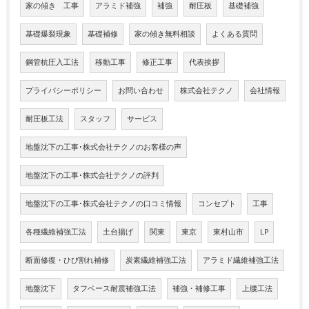
家の傾き 工事
アラミド補強
補強
耐圧板
基礎補強
基礎爆裂現象
基礎補修
家の傾き無料相談
よくある質問
鋼管杭圧入工法
移動工事
修正工事
代表挨拶
プライバシーポリシー
お問い合わせ
株式会社テクノ
会社情報
耐圧板工法
スタッフ
サービス
地盤沈下の工事･株式会社テクノのお客様の声
地盤沈下の工事･株式会社テクノの評判
地盤沈下の工事･株式会社テクノの口コミ情報
コンセプト
工事
各種繊維補強工法
土台揚げ
関東
東京
東村山市
LP
断面修復・ひび割れ補修
炭素繊維補強工法
アラミド繊維補強工法
地盤沈下
タフベース耐震補強工法
補強・補修工事
上腰工法