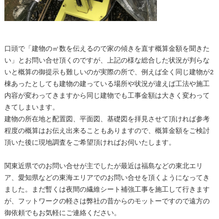
口頭で「建物の㎡数を伝えるので家の傾きを直す概算金額を聞きた
い」とお問い合せ頂くのですが、上記の様な総合した状況が判らな
いと概算の御提示も難しいのが実際の所で、例えば全く同じ建物が2
棟あったとしても建物の建っている場所や状況が違えば工法や施工
内容が変わってきますから同じ建物でも工事金額は大きく変わって
きてしまいます。
建物の所在地と配置図、平面図、基礎図を拝見させて頂ければ参考
程度の概算はお伝え出来ることもありますので、概算金額をご検討
頂いた後に現地調査をご希望頂ければお伺いたします。
関東近県でのお問い合せが主でしたが最近は福島などの東北エリ
ア、愛知県などの東海エリアでのお問い合せを頂くようになってき
ました。まだ暫くは夜間の繊維シート補強工事を施工して行きます
が、フットワークの軽さは弊社の昔からのモットーですので遠方の
御依頼でもお気軽にご連絡ください。