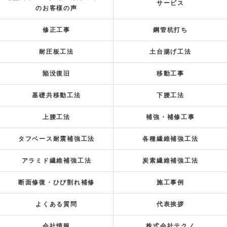
サービス
のお客様の声
修正工事
鋼管杭打ち
耐圧板工法
土台揚げ工法
陥没復旧
移動工事
基礎共移動工法
下腰工法
上腰工法
補強・補修工事
タフベース耐震補強工法
各種繊維補強工法
アラミド繊維補強工法
炭素繊維補強工法
断面修復・ひび割れ補修
施工事例
よくある質問
代表挨拶
会社情報
株式会社テクノ