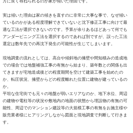
方に良く尋ねられるのが家が傾いた理由です。
実は傾いた理由は家の傾きを直すのに非常に大事な事で、なぜ傾い
ているのかがある程度理解できていないと沈下修正工事に向けて最
適な工法が選択できないのです。予算が余りあるほどあって何でも
アンダーピニング工法を選択するのであれば別ですが、誤った工法
選定は数年先での再沈下発生の可能性が生じてしまいます。
現地調査の流れとしては、高台や傾斜地の擁壁や間知積みの造成地
での場合では地盤補強工事の有無から始まり、築年数との関係も出
てきますが宅地造成後どの程度期間を空けて建築工事を始めたの
か、転圧状況、擁壁からどの程度離れた位置に建物が建っているの
か。
平坦な住宅街でも元々の地盤が弱いエリアなのか、地下水位、周辺
の建物や電柱等の状況や敷地内の地面の状態から埋設物の有無の可
能性、周辺でのマンション建設等の大規模工事の有無をお施主様や
販売業者様にヒアリングしながら図面と現地調査で判断して行きま
す。